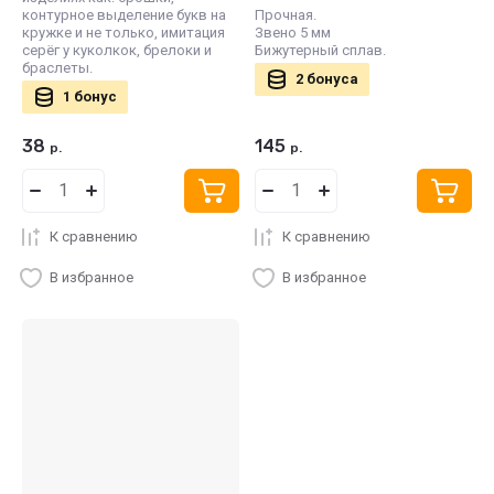
контурное выделение букв на
Прочная.
кружке и не только, имитация
Звено 5 мм
серёг у куколкок, брелоки и
Бижутерный сплав.
браслеты.
2 бонуса
1 бонус
38
145
р.
р.
К сравнению
К сравнению
В избранное
В избранное