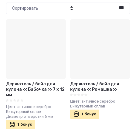
Сортировать
Цена - убывание
Цена - возрастание
Название - Я-А
Название - А-Я
Держатель / бейл для
Держатель / бейл для
кулона << Бабочка >> 7 х 12
кулона << Ромашка >>
мм
Цвет: античное серебро
Бижутерный сплав
Цвет: античное серебро
Бижутерный сплав
1 бонус
Диаметр отверстия 6 мм
1 бонус