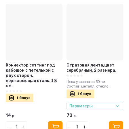
Коннектор сеттинг под
Стразовая лента,цвет
кабошон c петелькой с
серебряный, 2 размера.
двух сторон,
нержавеющая сталь,D 8
Цена указана за 50 см
мм.
Состав: металл, стекло.
1 бонус
1 бонус
Параметры
14
70
р.
р.